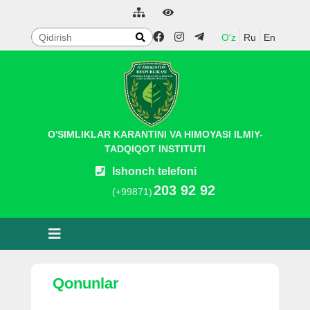
O'z
Ru
En
O'SIMLIKLAR KARANTINI VA HIMOYASI ILMIY-
TADQIQOT INSTITUTI
Ishonch telefoni
203 92 92
(+99871)
Qonunlar