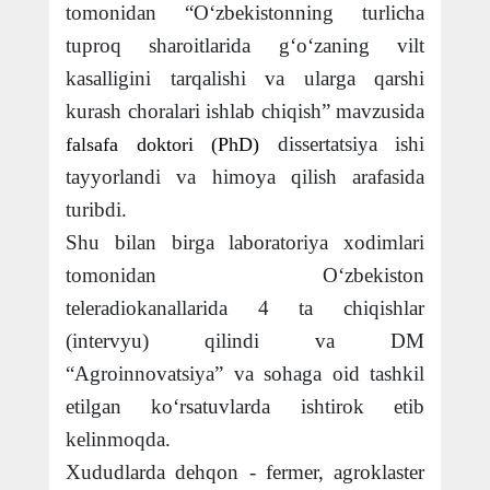
tomonidan “O‘zbekistonning turlicha
tuproq sharoitlarida g‘o‘zaning vilt
kasalligini tarqalishi va ularga qarshi
kurash choralari ishlab chiqish” mavzusida
dissertatsiya ishi
falsafa doktori (PhD)
tayyorlandi va himoya qilish arafasida
turibdi.
Shu bilan birga laboratoriya xodimlari
tomonidan O‘zbekiston
teleradiokanallarida 4 ta chiqishlar
(intervyu) qilindi va DM
“Agroinnovatsiya” va sohaga oid tashkil
etilgan ko‘rsatuvlarda ishtirok etib
kelinmoqda.
Xududlarda dehqon - fermer, agroklaster