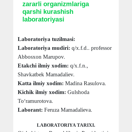
zararli organizmlariga
qarshi kurashish
laboratoriyasi
Laboratoriya tuzilmasi:
Laboratoriya mudiri:
q/x.f.d.. professor
Abbosxon Marupov.
Etakchi ilmiy xodim:
q/x.f.n.,
Shavkatbek Mamadaliev.
Katta ilmiy xodim:
Madina Rasulova.
Kichik ilmiy xodim:
Gulshoda
To‘ramurotova.
Laborant:
Feruza Mamadalieva.
LABORATORIYA TARIXI.