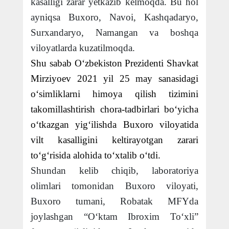
kasalligi zarar yetkazib kelmoqda. Bu hol
ayniqsa Buxoro, Navoi, Kashqadaryo,
Surxandaryo, Namangan va boshqa
viloyatlarda kuzatilmoqda.
Shu sabab O‘zbekiston Prezidenti Shavkat
Mirziyoev 2021 yil 25 may sanasidagi
o‘simliklarni himoya qilish tizimini
takomillashtirish chora-tadbirlari bo‘yicha
o‘tkazgan yig‘ilishda Buxoro viloyatida
vilt kasalligini keltirayotgan zarari
to‘g‘risida alohida to‘xtalib o‘tdi.
Shundan kelib chiqib, laboratoriya
olimlari tomonidan Buxoro viloyati,
Buxoro tumani, Robatak MFYda
joylashgan “O‘ktam Ibroxim To‘xli”