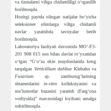
va tizmalarni viltga chidamliligi o‘rganilib
borilmoqda.
Hozirgi paytda olingan natijalar bo‘yicha
seleksioner olimlarga viltga chidamli
navlar yaratishda tavsiyalar berib
borilmoqda.
Laboratoriya faoliyati davomida MO‘-F3-
201 908 015 son bilan davlat ro‘yxatidan
o‘tgan
“G‘o‘za ekin maydonlarida keng
tarqalgan
Verticillium dahliae
Klebahn va
Fusarium
sp. zamburug‘larining
shtammlarini
in-vitro
kolleksiyasini va
ma’lumotlar bazasini yaratish (Farg‘ona
vodiysida)” mavzusidagi loyihani amalga
oshirilmoqda.