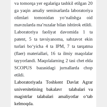
va tomorqa yer egalariga tashkil etilgan 20
ga yaqin amaliy seminarlarda laboratoriya
olimlari tomonidan yo‘nalishga oid
mavzularda ma’ruzalar bilan ishtirok etildi.
Laboratoriya faoliyat davomida 1 ta
patent, 5 ta tavsiyanoma,
sabzavot ekin
turlari bo‘yicha
4 ta
IPM,
7 ta tarqatma
(flaer) materiallari,
16 ta ilmiy maqolalar
tayyorlandi. Maqolalarning 2 tasi chet elda
SCOPUS bazasidagi jurnallarda chop
etildi.
Laboratoriyada Toshkent Davlat Agrar
universitetining bakalavr talabalari va
magistrlar talabalari amaliyotlar o‘tab
kelmoqda.