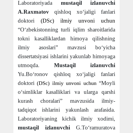
Laboratoriyada
mustaqil izlanuvchi
A.Raxmatov
qishloq xo‘jaligi fanlari
doktori
(DSc)
ilmiy unvoni uchun
“O‘zbekistonning turli iqlim sharoitlarida
tokni kasalliklardan himoya qilishning
ilmiy asoslari” mavzusi bo‘yicha
dissertatsiyasi ishlarini yakunlab himoyaga
utmoqda.
Mustaqil izlanuvchi
Yu.Bo‘ronov qishloq xo‘jaligi fanlari
doktori
“Moyli
(DSc)
ilmiy unvoni uchun
o‘simliklar kasalliklari va ularga qarshi
kurash choralari” mavzusida ilmiy-
tadqiqot ishlarini yakunlash arafasida.
Laboratoriyaning kichik ilmiy xodimi,
mustaqil izlanuvchi
G.To‘ramuratova