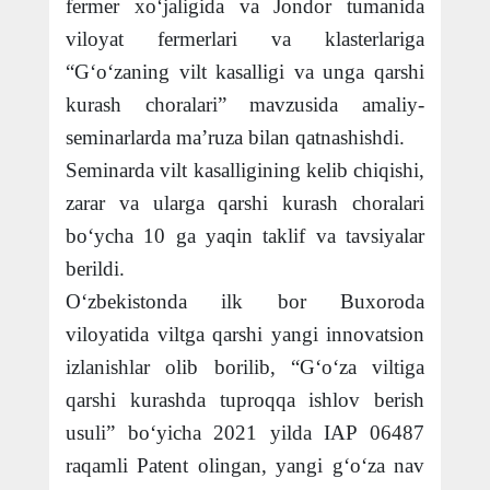
fermer xo‘jaligida va Jondor tumanida
viloyat fermerlari va klasterlariga
“G‘o‘zaning vilt kasalligi va unga qarshi
kurash choralari” mavzusida amaliy-
seminarlarda ma’ruza bilan qatnashishdi.
Seminarda vilt kasalligining kelib chiqishi,
zarar va ularga qarshi kurash choralari
bo‘ycha 10 ga yaqin taklif va tavsiyalar
berildi.
O‘zbekistonda ilk bor Buxoroda
viloyatida viltga qarshi yangi innovatsion
izlanishlar olib borilib, “G‘o‘za viltiga
qarshi kurashda tuproqqa ishlov berish
usuli” bo‘yicha 2021 yilda IAP 06487
raqamli Patent olingan, yangi g‘o‘za nav