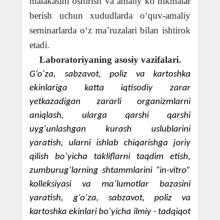
malakasini oshirish va amaliy ko‘nikmalar
berish uchun xududlarda o‘quv-amaliy
seminarlarda o‘z ma’ruzalari bilan ishtirok
etadi.
Laboratoriyaning asosiy vazifalari.
G‘o‘za, sabzavot, poliz va kartoshka
ekinlariga katta iqtisodiy zarar
yetkazadigan zararli organizmlarni
aniqlash, ularga qarshi qarshi
uyg‘unlashgan kurash uslublarini
yaratish, ularni ishlab chiqarishga joriy
qilish bo‘yicha takliflarni taqdim etish,
zumburug‘larning shtammlarini “in-vitro”
kolleksiyasi va ma’lumotlar bazasini
yaratish, g‘o‘za, sabzavot, poliz va
kartoshka ekinlari bo‘yicha ilmiy - tadqiqot