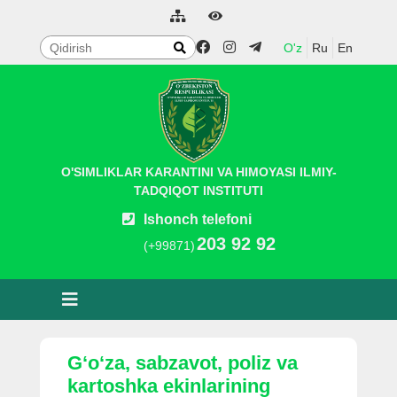
O'z
Ru
En
O'SIMLIKLAR KARANTINI VA HIMOYASI ILMIY-
TADQIQOT INSTITUTI
Ishonch telefoni
203 92 92
(+99871)
Gʻoʻza, sabzavot, poliz va
kartoshka ekinlarining