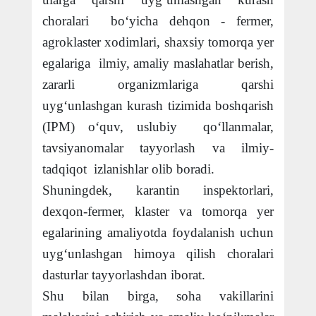
choralari bo‘yicha dehqon - fermer,
agroklaster xodimlari, shaxsiy tomorqa yer
egalariga ilmiy, amaliy maslahatlar berish,
zararli organizmlariga qarshi
uyg‘unlashgan kurash tizimida boshqarish
(IPM)
o‘quv, uslubiy qo‘llanmalar,
tavsiyanomalar tayyorlash va ilmiy-
tadqiqot izlanishlar olib boradi.
Shuningdek,
karantin inspektorlari,
dexqon-fermer, klaster va tomorqa yer
egalarining amaliyotda foydalanish uchun
uyg‘unlashgan himoya qilish choralari
dasturlar tayyorlashdan iborat.
Shu bilan birga,
soha vakillarini