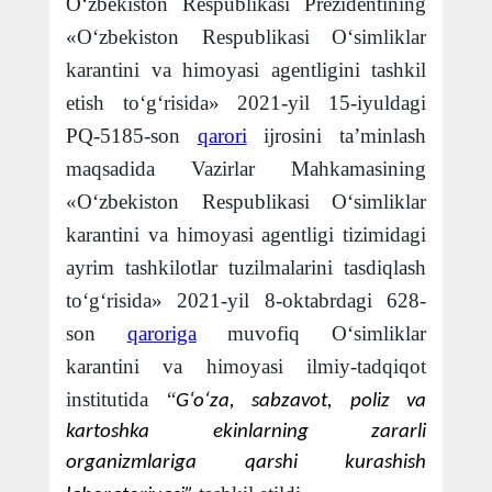
O‘zbekiston Respublikasi Prezidentining
«O‘zbekiston Respublikasi O‘simliklar
karantini va himoyasi agentligini tashkil
etish to‘g‘risida» 2021-yil 15-iyuldagi
PQ-5185-son
qarori
ijrosini ta’minlash
maqsadida Vazirlar Mahkamasining
«O‘zbekiston Respublikasi O‘simliklar
karantini va himoyasi agentligi tizimidagi
ayrim tashkilotlar tuzilmalarini tasdiqlash
to‘g‘risida» 2021-yil 8-oktabrdagi 628-
son
qaroriga
muvofiq
O‘simliklar
karantini va himoyasi ilmiy-tadqiqot
institutida “
G‘o‘za, sabzavot, poliz va
kartoshka ekinlarning zararli
organizmlariga qarshi kurashish