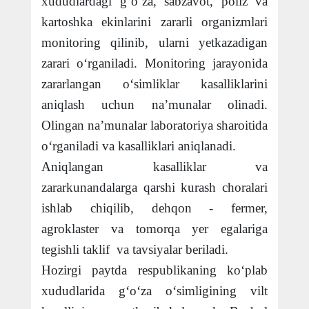
xududlardagi g‘o‘za, sabzavot, poliz va
kartoshka ekinlarini zararli organizmlari
monitoring qilinib, ularni yetkazadigan
zarari o‘rganiladi. Monitoring jarayonida
zararlangan o‘simliklar kasalliklarini
aniqlash uchun na’munalar olinadi.
Olingan na’munalar laboratoriya sharoitida
o‘rganiladi va kasalliklari aniqlanadi.
Aniqlangan kasalliklar va
zararkunandalarga qarshi kurash choralari
ishlab chiqilib, dehqon - fermer,
agroklaster va tomorqa yer egalariga
tegishli taklif va tavsiyalar beriladi.
Hozirgi paytda respublikaning ko‘plab
xududlarida g‘o‘za o‘simligining vilt