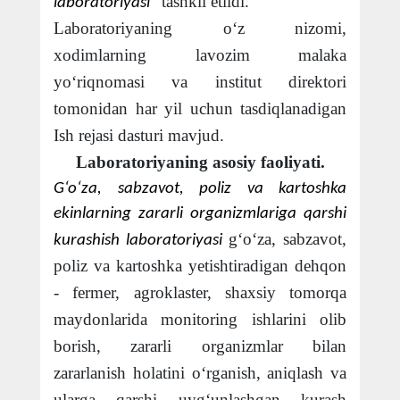
tashkil etildi.
laboratoriyasi”
Laboratoriyaning o‘z nizomi,
xodimlarning lavozim malaka
yo‘riqnomasi va institut direktori
tomonidan har yil uchun tasdiqlanadigan
Ish rejasi dasturi mavjud.
Laboratoriyaning asosiy faoliyati.
G‘o‘za, sabzavot, poliz va kartoshka
ekinlarning zararli organizmlariga qarshi
g‘o‘za, sabzavot,
kurashish laboratoriyasi
poliz va kartoshka yetishtiradigan dehqon
- fermer, agroklaster, shaxsiy tomorqa
maydonlarida monitoring ishlarini olib
borish, zararli organizmlar bilan
zararlanish holatini o‘rganish, aniqlash va
ularga qarshi uyg‘unlashgan kurash