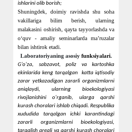
ishlarini olib borish;
Shuningdek, doimiy ravishda shu soha
vakillariga bilim berish, ularning
malakasini oshirish, qayta tayyorlashda va
o‘quv - amaliy seminarlarda ma’ruzalar
bilan ishtirok etadi.
Laboratoriyaning asosiy
funksiyalari
.
G‘o‘za, sabzavot, poliz va kartoshka
ekinlarida keng tarqalgan
katta iqtisodiy
zarar yetkazadigan zararli organizmlarni
aniqlaydi, ularning bioekologiyasi
rivojlanishini o‘rganib, ularga qarshi
kurash choralari ishlab chiqadi. Respublika
xududida tarqalgan ichki karantindagi
zararli organizmlarni bioekologiyasi,
tarqalish areali va qarshi kurash choralari