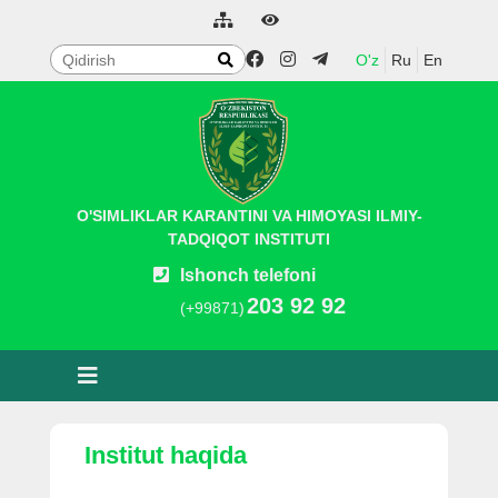
O'z
Ru
En
O'SIMLIKLAR KARANTINI VA HIMOYASI ILMIY-
TADQIQOT INSTITUTI
Ishonch telefoni
203 92 92
(+99871)
Institut haqida