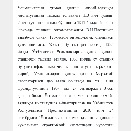
Ўсимликларни ҳимоя қилиш илмий-тадқиқот
институтининг ташкил топганига 110 йил тўлади.
Институтнинг ташкил бўлишига 1911 йилда Тошкент
шахрида таниқли энтомолог-олим В.И.Плотников
ташабуси билан Туркистон энтомологик станцияси
тузилиши асос бўлган. Бу станция асосида 1925
йилда Ўзбекистон ўсимликларни ҳимоя қилиш
станцияси ташкил этилиб, 1931 йилда бу станция
Бутуниттифоқ пахтачилик институти таркибига
кириб, Ўсимликларни ҳимоя қилиш Марказий
лабораторияси деб атала бошлади ва Ўз ҚХФА
Президиумининг 1957 йил 27 сентябрдаги 3-сон
қарори билан Ўсимликларни ҳимоя қилиш илмий-
тадқиқот институтига айлантирилган ва Ўзбекистон
Республикаси Президентининr 2016 йил 24
октябрдаги “Ўсимликларни ҳимоя қилиш ва қишлоқ
хўжалигига агрокимёвий хизматларни кўрсатиш