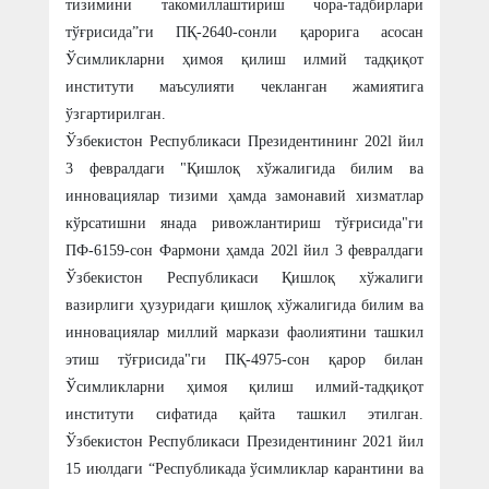
тизимини такомиллаштириш чора-тадбирлари
тўғрисида”ги ПҚ-2640-сонли қарорига асосан
Ўсимликларни ҳимоя қилиш илмий тадқиқот
институти маъсулияти чекланган жамиятига
ўзгартирилган.
Ўзбекистон Республикаси Президентининr 202l йил
3 февралдаги "Қишлоқ хўжалигида билим ва
инновациялар тизими ҳамда замонавий хизматлар
кўрсатишни янада ривожлантириш тўғрисида"ги
ПФ-6159-сон Фармони ҳамда 202l йил 3 февралдаги
Ўзбекистон Республикаси Қишлоқ хўжалиги
вазирлиги ҳузуридаги қишлоқ хўжалигида билим ва
инновациялар миллий маркази фаолиятини ташкил
этиш тўғрисида"ги ПҚ-4975-сон қарор билан
Ўсимликларни ҳимоя қилиш илмий-тадқиқот
институти сифатида қайта ташкил этилган.
Ўзбекистон Республикаси Президентининr 2021 йил
15 июлдаги “Республикада ўсимликлар карантини ва