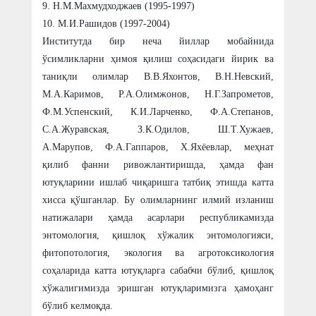
9. Н.М.Махмудходжаев (1995-1997)
10. М.И.Рашидов (1997-2004)
Институтда бир неча йиллар мобайнида
ўсимликларни ҳимоя қилиш соҳасидаги йирик ва
таниқли олимлар В.В.Яхонтов, В.Н.Невский,
М.А.Каримов, Р.А.Олимжонов, Н.Г.Запрометов,
Ф.М.Успенский, К.И.Ларченко, Ф.А.Степанов,
С.А.Журавская, З.К.Одилов, Ш.Т.Хужаев,
А.Марупов, Ф.А.Гаппаров, Х.Яхёевлар, меҳнат
қилиб фанни ривожлантиришда, ҳамда фан
ютуқларини ишлаб чиқаришга татбиқ этишда катта
хисса қўшганлар. Бу олимларнинг илмий изланиш
натижалари ҳамда асарлари республикамизда
энтомология, қишлоқ хўжалик энтомологияси,
фитопотология, экология ва агротоксикология
соҳаларида катта ютуқларга сабабчи бўлиб, қишлоқ
хўжалигимизда эришган ютуқларимизга ҳамоҳанг
бўлиб келмоқда.