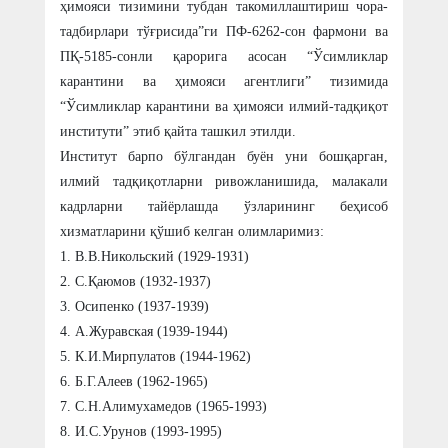
ҳимояси тизимини тубдан такомиллаштириш чора-
тадбирлари тўғрисида”ги ПФ-6262-сон фармони ва
ПҚ-5185-сонли қарорига асосан “Ўсимликлар
карантини ва ҳимояси агентлиги” тизимида
“Ўсимликлар карантини ва ҳимояси илмий-тадқиқот
институти” этиб қайта ташкил этилди.
Институт барпо бўлгандан буён уни бошқарган,
илмий тадқиқотларни ривожланишида, малакали
кадрларни тайёрлашда ўзларининг беҳисоб
хизматларини қўшиб келган олимларимиз:
1. В.В.Никольский (1929-1931)
2. С.Қаюмов (1932-1937)
3. Осипенко (1937-1939)
4. А.Журавская (1939-1944)
5. К.И.Мирпулатов (1944-1962)
6. Б.Г.Алеев (1962-1965)
7. С.Н.Алимухамедов (1965-1993)
8. И.С.Урунов (1993-1995)