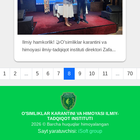
Ilmiy hamkorlik! 🤝O’simliklar karantini va
himoyasi ilmiy-tadqiqot instituti direktori Zafa...
1
2
...
5
6
7
8
9
10
11
...
70
O'SIMLIKLAR KARANTINI VA HIMOYASI ILMIY-
TADQIQOT INSTITUTI
2026 © Barcha huquqlar himoyalangan
Sayt yaratuvchisi:
iSoft group