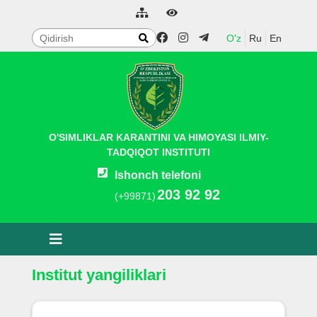
O'z
Ru
En
O'SIMLIKLAR KARANTINI VA HIMOYASI ILMIY-
TADQIQOT INSTITUTI
Ishonch telefoni
203 92 92
(+99871)
Institut yangiliklari