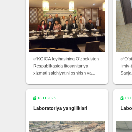
✅KOICA loyihasining O‘zbekiston
✅Oʻsi
Respublikasida fitosanitariya
ilmiy-
xizmati salohiyatini oshirish va...
Sanja
18.11.2025
18.1
Laboratoriya yangiliklari
Labor