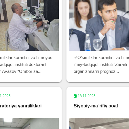
mliklar karantini va himoyasi
✅O'simliklar karantini va him
tadqiqot instituti doktoranti
ilmiy-tadqiqot instituti “Zararli
r Avazov “Ombor za...
organizmlarni prognoz...
1.2025
18.11.2025
atoriya yangiliklari
Siyosiy-ma`rifiy soat