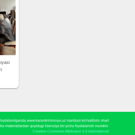
oyasi
ri
foydalanilganda www.karantinhimoya.uz manbasi ko'rsatilishi shart
ha materiallardan quyidagi lisenziya bo‘yicha foydalanish mumkin:
Creative Commons Attribution 4.0 International