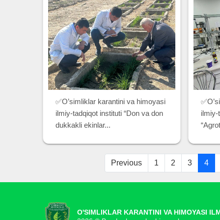
✅O’simliklar karantini va himoyasi
✅O’si
ilmiy-tadqiqot instituti “Don va don
ilmiy-t
dukkakli ekinlar...
“Agrot
Previous
1
2
3
4
O'SIMLIKLAR KARANTINI VA HIMOYASI IL