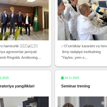
ro hamkorlik 🇺🇿🤝🇱🇻
✅O'simliklar karantini va him
iya agronomlar jamiyati
ilmiy-tadqiqot institutining
enti Ringolds Arnitisning
"Yaylov, yem-x...
.
1.2025
18.11.2025
atoriya yangiliklari
Seminar trening