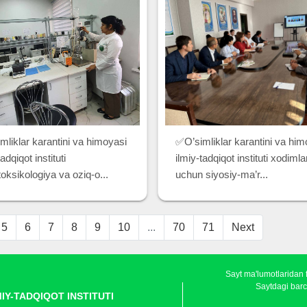
mliklar karantini va himoyasi
✅O’simliklar karantini va him
adqiqot instituti
ilmiy-tadqiqot instituti xodimla
oksikologiya va oziq-o...
uchun siyosiy-ma’r...
5
6
7
8
9
10
...
70
71
Next
Sayt ma'lumotlaridan 
Saytdagi barc
MIY-TADQIQOT INSTITUTI