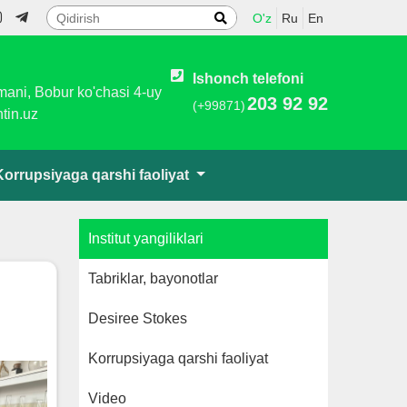
O'z
Ru
En
Ishonch telefoni
umani, Bobur ko'chasi 4-uy
203 92 92
(+99871)
tin.uz
Korrupsiyaga qarshi faoliyat
Institut yangiliklari
Tabriklar, bayonotlar
Desiree Stokes
Korrupsiyaga qarshi faoliyat
Video