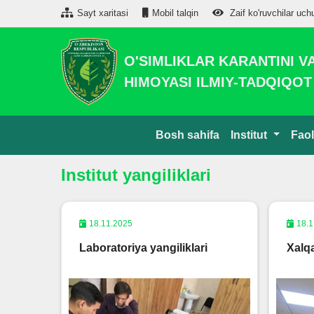
Sayt xaritasi
Mobil talqin
Zaif ko'ruvchilar uch
O'SIMLIKLAR KARANTINI V
HIMOYASI ILMIY-TADQIQOT 
Bosh sahifa
Institut
Faol
Institut yangiliklari
18.11.2025
18.1
Laboratoriya yangiliklari
Xalq