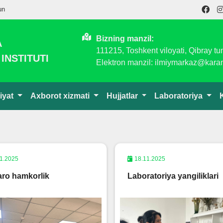
un
Bizning manzil:
A
111215, Toshkent viloyati, Qibray t
INSTITUTI
Elektron manzil: ilmiymarkaz@karan
iyat
Axborot xizmati
Hujjatlar
Laboratoriya
1.2025
18.11.2025
aro hamkorlik
Laboratoriya yangiliklari