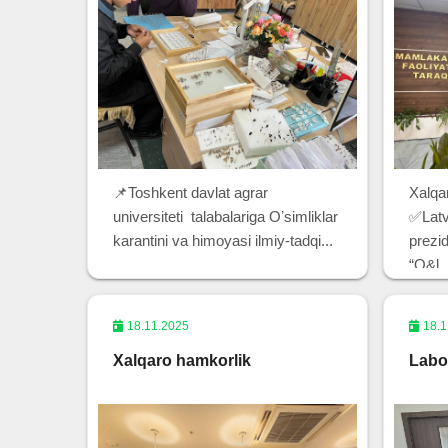
📌Toshkent davlat agrar
Xalqa
universiteti talabalariga Oʼsimliklar
✅Latv
karantini va himoyasi ilmiy-tadqi...
prezid
“O&l..
18.11.2025
18.1
Xalqaro hamkorlik
Labor