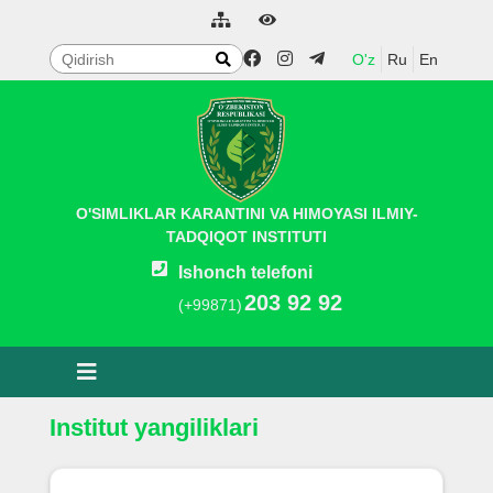
O'z
Ru
En
O'SIMLIKLAR KARANTINI VA HIMOYASI ILMIY-
TADQIQOT INSTITUTI
Ishonch telefoni
203 92 92
(+99871)
Institut yangiliklari