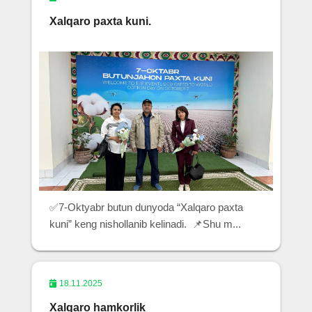
Xalqaro paxta kuni.
✅7-Oktyabr butun dunyoda “Xalqaro paxta
kuni” keng nishollanib kelinadi. 📌Shu m...
18.11.2025
Xalqaro hamkorlik