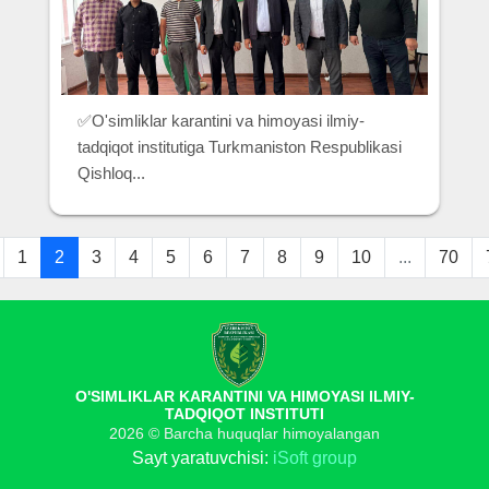
✅O'simliklar karantini va himoyasi ilmiy-
tadqiqot institutiga Turkmaniston Respublikasi
Qishloq...
1
2
3
4
5
6
7
8
9
10
...
70
O'SIMLIKLAR KARANTINI VA HIMOYASI ILMIY-
TADQIQOT INSTITUTI
2026 © Barcha huquqlar himoyalangan
Sayt yaratuvchisi:
iSoft group